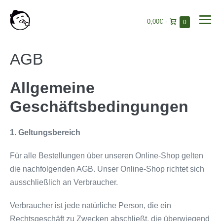
Warenkorb
0,00€
-
Elemente
0
Me
im
Sch
Warenkorb
Zum
AGB
Inhalt
springen
Allgemeine
Geschäftsbedingungen
1. Geltungsbereich
Für alle Bestellungen über unseren Online-Shop gelten
die nachfolgenden AGB. Unser Online-Shop richtet sich
ausschließlich an Verbraucher.
Verbraucher ist jede natürliche Person, die ein
Rechtsgeschäft zu Zwecken abschließt, die überwiegend