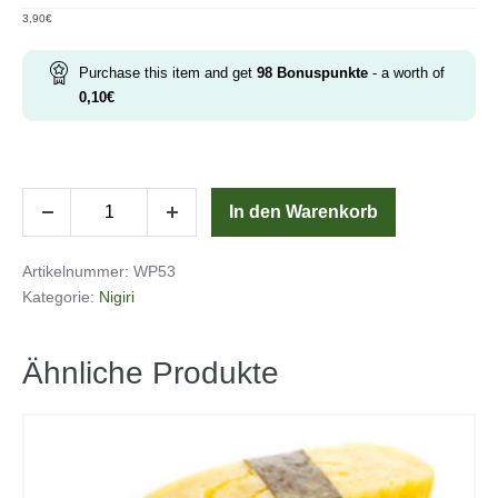
3,90
€
Purchase this item and get
98
Bonuspunkte
- a worth of
0,10
€
flambierter
In den Warenkorb
Menge
Menge
lachs
verringern
erhöhen
Menge
Artikelnummer:
WP53
Kategorie:
Nigiri
Ähnliche Produkte