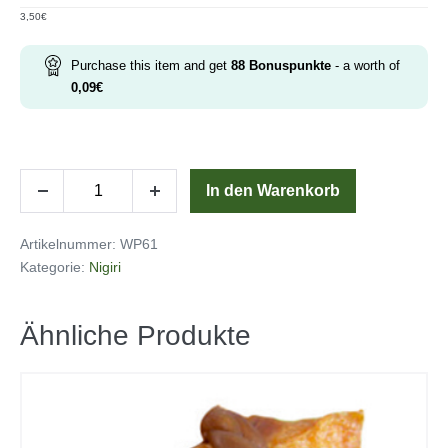
3,50
€
Purchase this item and get
88
Bonuspunkte
- a worth of
0,09
€
kani
In den Warenkorb
Menge
Menge
nigiri
verringern
erhöhen
Menge
Artikelnummer:
WP61
Kategorie:
Nigiri
Ähnliche Produkte