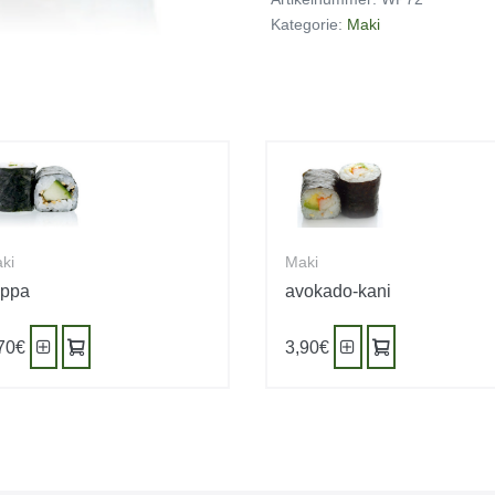
Kategorie:
Maki
ki
Maki
appa
avokado-kani
70
€
3,90
€