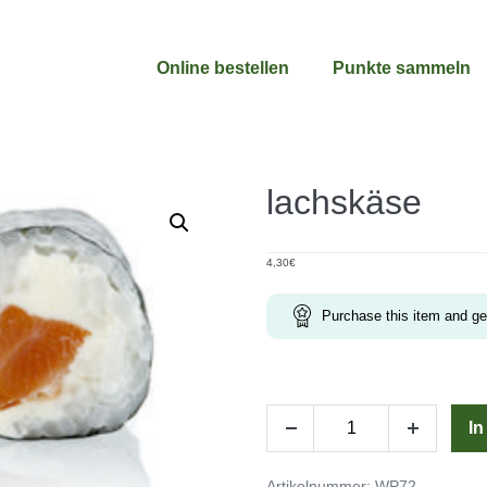
Online bestellen
Punkte sammeln
lachskäse
4,30
€
Purchase this item and g
lachskäse
I
Menge
Menge
Menge
verringern
erhöhen
Artikelnummer:
WP72