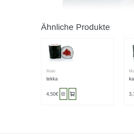
Ähnliche Produkte
Maki
Ma
tekka
k
4,50
€
3,