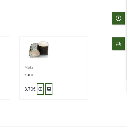
Maki
kani
3,70
€