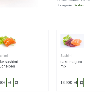
Scheiben
Kategorie:
Sashimi
Menge
shimi
Sashimi
ke sashimi
sake maguro
Scheiben
mix
60
€
13,90
€