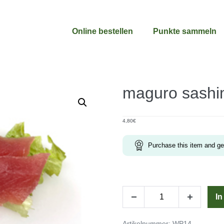
Online bestellen
Punkte sammeln
maguro sashi
4,80
€
Purchase this item and g
maguro
I
Menge
Menge
sashimi
verringern
erhöhen
2
Artikelnummer:
WP14