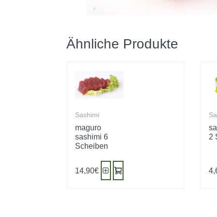
Ähnliche Produkte
Sashimi
Sa
maguro
sa
sashimi 6
2 
Scheiben
14,90
€
4,