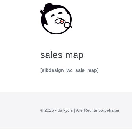
Zum
Inhalt
springen
sales map
[albdesign_wc_sale_map]
© 2026 - daikychi | Alle Rechte vorbehalten