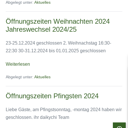
Abgelegt unter:
Aktuelles
Bottrop
–
Öffnungszeiten Weihnachten 2024
Ihr
Jahreswechsel 2024/25
Sushi
&
23-25.12.2024 geschlossen 2. Weihnachstag 16:30-
Ramen
22:30 30-31.12.2024 bis 01.01.2025 geschlossen
Restaurant
auf
Öffnungszeiten
Weiterlesen
der
Weihnachten
Gladbecker
Abgelegt unter:
Aktuelles
2024
Straße
Jahreswechsel
Öffnungszeiten Pfingsten 2024
2024/25
Liebe Gäste, am Pfingstsonntag, -montag 2024 haben wir
geschlossen. ihr daikychi Team