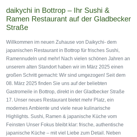
4.8.2026
daikychi in Bottrop – Ihr Sushi &
am
Ramen Restaurant auf der Gladbecker
5.8.2026
haben
Straße
wir
Willkommen im neuen Zuhause von Daikychi- dem
ab
japanischen Restaurant in Bottrop für frisches Sushi,
17
Ramennudeln und mehr! Nach vielen schönen Jahren an
Uhr
unserem alten Standort haben wir im März 2025 einen
geöffnet.
großen Schritt gemacht: Wir sind umgezogen! Seit dem
08. März 2025 finden Sie uns auf der beliebten
Gastromeile in Bottrop, direkt in der Gladbecker Straße
17. Unser neues Restaurant bietet mehr Platz, ein
modernes Ambiente und viele neue kulinarische
Highlights. Sushi, Ramen & japanische Küche vom
Feinsten Unser Fokus bleibt klar: frische, authentische
japanische Küche – mit viel Liebe zum Detail. Neben