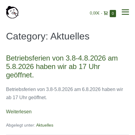
Warenkorb
0,00€
-
Elemente
0
Me
im
Sch
Warenkorb
Zum
Category: Aktuelles
Inhalt
springen
Betriebsferien von 3.8-4.8.2026 am
5.8.2026 haben wir ab 17 Uhr
geöffnet.
Betriebsferien von 3.8-5.8.2026 am 6.8.2026 haben wir
ab 17 Uhr geöffnet.
Betriebsferien
Weiterlesen
von
Abgelegt unter:
Aktuelles
3.8-